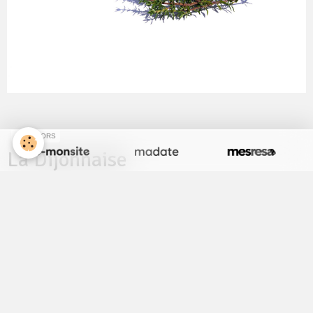
SPONSORS
La Dijonnaise
Une préparation pour l'apéritif à base de tomates,
poivrons, oignons, le tout cuit avec de la moutarde de
Dijon et une pointe de piment d'Espelette.
En RUPTURE